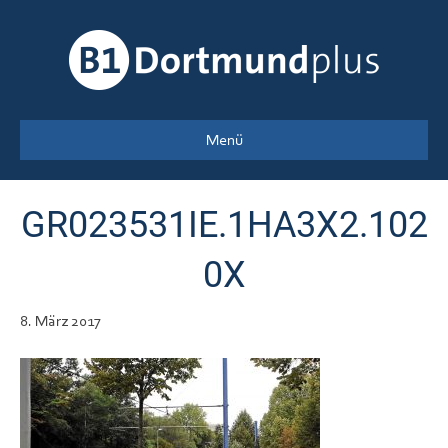
Menü
GR023531IE.1HA3X2.102
0X
8. März 2017