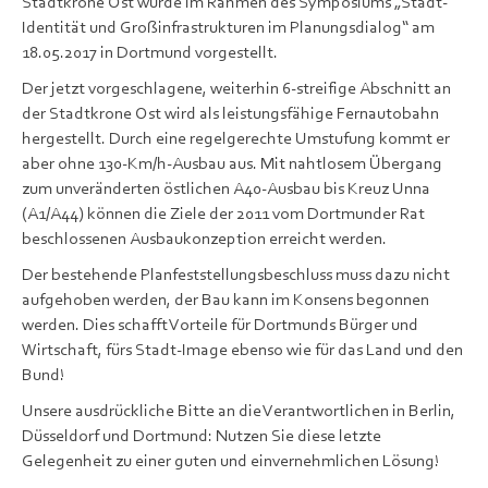
Stadtkrone Ost wurde im Rahmen des Symposiums „Stadt-
Identität und Großinfrastrukturen im Planungsdialog“ am
18.05.2017 in Dortmund vorgestellt.
Der jetzt vorgeschlagene, weiterhin 6-streifige Abschnitt an
der Stadtkrone Ost wird als leistungsfähige Fernautobahn
hergestellt. Durch eine regelgerechte Umstufung kommt er
aber ohne 130-Km/h-Ausbau aus. Mit nahtlosem Übergang
zum unveränderten östlichen A40-Ausbau bis Kreuz Unna
(A1/A44) können die Ziele der 2011 vom Dortmunder Rat
beschlossenen Ausbaukonzeption erreicht werden.
Der bestehende Planfeststellungsbeschluss muss dazu nicht
aufgehoben werden, der Bau kann im Konsens begonnen
werden. Dies schafft Vorteile für Dortmunds Bürger und
Wirtschaft, fürs Stadt-Image ebenso wie für das Land und den
Bund!
Unsere ausdrückliche Bitte an die Verantwortlichen in Berlin,
Düsseldorf und Dortmund: Nutzen Sie diese letzte
Gelegenheit zu einer guten und einvernehmlichen Lösung!